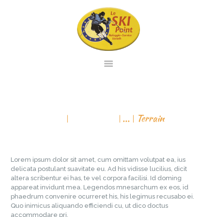
PAGINA INIZIALE
NOLEGGIO
TERRAIN
SERVIZIO
All Services
...
Terrain
VENDITA
CONTATTO
VIRTUAL TOUR
Lorem ipsum dolor sit amet, cum omittam volutpat ea, ius
delicata postulant suavitate eu. Ad his vidisse lucilius, dicit
ITALIANO
altera scribentur ei has, te vel corpora facilisi. Id doming
appareat invidunt mea. Legendos mnesarchum ex eos, id
phaedrum convenire ocurreret his, his legimus recusabo ei.
Quo inimicus aliquando efficiendi cu, ut dico doctus
accommodare pri.