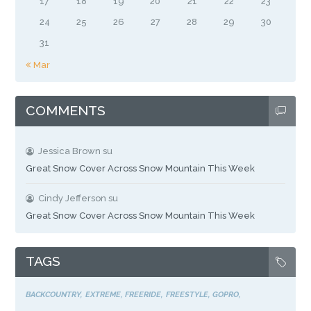
17
18
19
20
21
22
23
24
25
26
27
28
29
30
31
« Mar
COMMENTS
Jessica Brown
su
Great Snow Cover Across Snow Mountain This Week
Cindy Jefferson
su
Great Snow Cover Across Snow Mountain This Week
TAGS
BACKCOUNTRY
EXTREME
FREERIDE
FREESTYLE
GOPRO