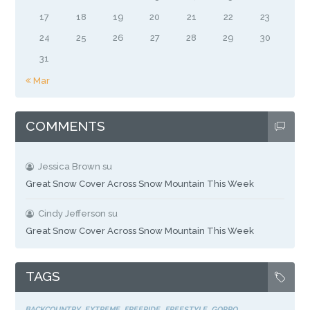
17
18
19
20
21
22
23
24
25
26
27
28
29
30
31
« Mar
COMMENTS
Jessica Brown
su
Great Snow Cover Across Snow Mountain This Week
Cindy Jefferson
su
Great Snow Cover Across Snow Mountain This Week
TAGS
BACKCOUNTRY
EXTREME
FREERIDE
FREESTYLE
GOPRO