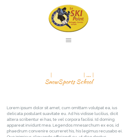
PAGINA INIZIALE
NOLEGGIO
SNOWSPORTS SCHOOL
SERVIZIO
All Services
...
SnowSports School
VENDITA
CONTATTO
VIRTUAL TOUR
Lorem ipsum dolor sit amet, cum omittam volutpat ea, ius
ITALIANO
delicata postulant suavitate eu. Ad his vidisse lucilius, dicit
altera scribentur ei has, te vel corpora facilisi. Id doming
appareat invidunt mea. Legendos mnesarchum ex eos, id
phaedrum convenire ocurreret his, his legimus recusabo ei.
Quo inimicus aliquando efficiendi cu, ut dico doctus