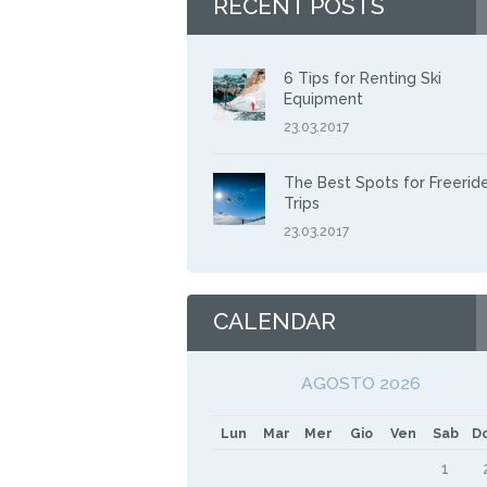
RECENT POSTS
6 Tips for Renting Ski
Equipment
23.03.2017
The Best Spots for Freerid
Trips
23.03.2017
CALENDAR
AGOSTO 2026
Lun
Mar
Mer
Gio
Ven
Sab
D
1