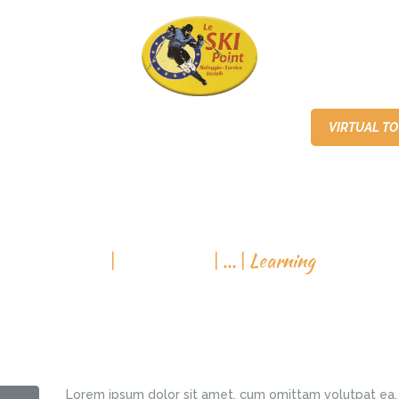
PAGINA INIZIALE
NOLEGGIO
SERVIZIO
VIRTUAL T
NOLEGGIO
SERVIZIO
VENDITA
CONTATTO
VENDITA
CONTATTO
LEARNING
VIRTUAL TOUR
All Services
...
Learning
ITALIANO
Lorem ipsum dolor sit amet, cum omittam volutpat ea, i