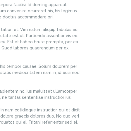
 corpora facilisi. Id doming appareat
m convenire ocurreret his, his legimus
ico doctus accommodare pri.
 tation et. Vim natum aliquip fabulas eu,
tate est ut. Partiendo assentior vis ex.
 eu. Est et habeo brute prompta, per ea
. Quod labores quaerendum per ex,
Ex his tempor causae. Solum dolorem per
statis mediocritatem nam in, id euismod
apientem no, ius maluisset ullamcorper
, ne tantas sententiae instructior ius.
In nam cotidieque instructior, qui et dicit
dolore graecis dolores duo. No quo veri
atos qui ei. Tritani referrentur sed ei,