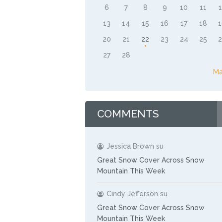
6
7
8
9
10
11
13
14
15
16
17
18
20
21
22
23
24
25
27
28
Ma
COMMENTS
Jessica Brown
su
Great Snow Cover Across Snow
Mountain This Week
Cindy Jefferson
su
Great Snow Cover Across Snow
Mountain This Week