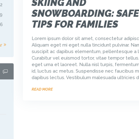
SKIING AND
12
SNOWBOARDING: SAFE
19
TIPS FOR FAMILIES
26
Lorem ipsum dolor sit amet, consectetur adipisci
Aliquam eget mi eget nulla tincidunt pulvinar. Na
r »
suscipit ac dapibus elementum, pellentesque a l
Curabitur vel euismod tortor, vitae tempor tellus
eget urna et laoreet. Nulla nisl turpis, ferment
id, luctus ac metus. Suspendisse nec faucibus m
dapibus lectus. Vestibulum malesuada ultricies d
READ MORE