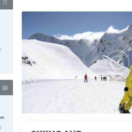
e
om
5