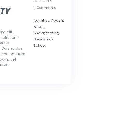
22.02.2017
0
Comments
TY
Activities
,
Recent
News
,
ng elit.
Snowboarding
,
m elit sem,
Snowsports
acus.
School
. Duis auctor
um nec posuere
agna, vel
ui ac…