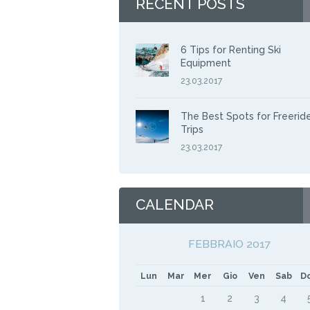
RECENT POSTS
6 Tips for Renting Ski
Equipment
23.03.2017
The Best Spots for Freerid
Trips
23.03.2017
CALENDAR
FEBBRAIO 2017
Lun
Mar
Mer
Gio
Ven
Sab
D
1
2
3
4