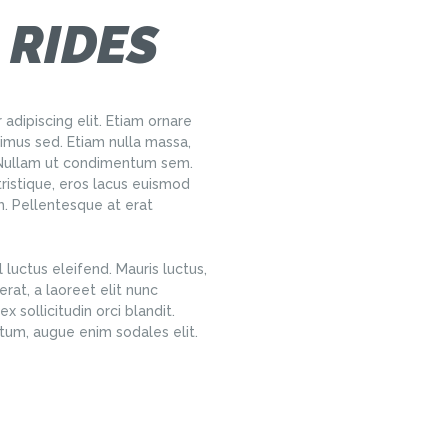
 RIDES
adipiscing elit. Etiam ornare
us sed. Etiam nulla massa,
. Nullam ut condimentum sem.
tristique, eros lacus euismod
em. Pellentesque at erat
 luctus eleifend. Mauris luctus,
rat, a laoreet elit nunc
x sollicitudin orci blandit.
tum, augue enim sodales elit.