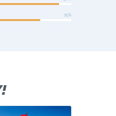
75%
!