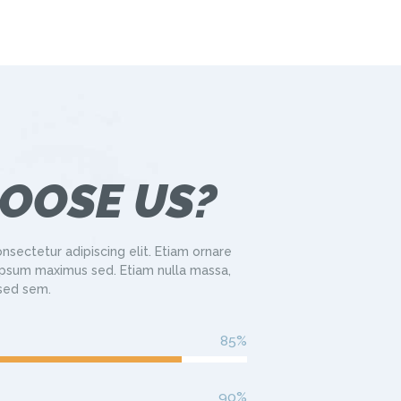
OOSE US?
nsectetur adipiscing elit. Etiam ornare
sum maximus sed. Etiam nulla massa,
 sed sem.
85%
90%