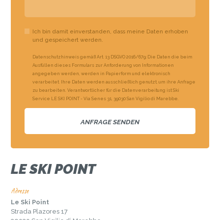
Ich bin damit einverstanden, dass meine Daten erhoben
und gespeichert werden.
Datenschutzhinweis gemäß Art. 13 DSGVO 2016/679: Die Daten die beim
Ausfüllen dieses Formulars zur Anforderung von Informationen
angegeben werden, werden in Papierform und elektronisch
verarbeitet. Ihre Daten werden ausschließlich genutzt, um ihre Anfrage
zu bearbeiten. Verantwortlicher für die Datenverarbeitung ist Ski
Service LE SKI POINT - Via Senes 31, 39030 San Vigilio di Marebbe.
LE SKI POINT
Adresse
Le Ski Point
Strada Plazores 17